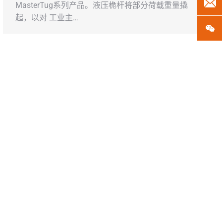
len
MasterTug系列产品。液压桅杆将部分荷载重量撬
起，以对 工业主…
微