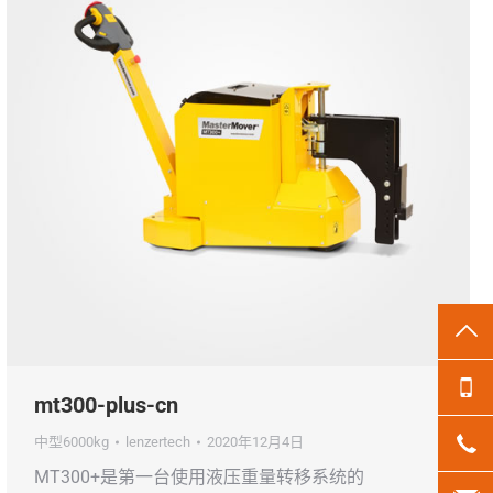
TO
13
mt300-plus-cn
中型6000kg
lenzertech
2020年12月4日
18
MT300+是第一台使用液压重量转移系统的