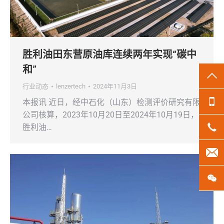
胜利油田东营原油库连续两年实现“碳中
和”
TO
行业动态
lenzertech
2024年11月3日
13
本报讯 近日，经中石化（山东）检测评价研究有限
公司核算，2023年10月20日至2024年10月19日，
胜利油…
18
len
微