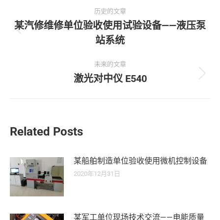
文
历史的文章
章
某汽修维修单位验收使用试验设备——液压泵
历
站系统
导
史
的
航
未来的文章
文
激光对中仪 E540
未
章：
来
的
文
章：
Related Posts
某船舶制造单位验收使用微机控制设备
2020年12月31日
某军工单位现场技术交流——电能质量