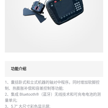
功能介绍
1、囊括卧式和立式机器的轴对中程序。同时增加软脚控
制、热膨胀补偿和容差控制等功能;
2、集成 Bluetooth®（蓝牙）无线技术和可充电电池的测
量单元;
3、5.7” 大尺寸彩色显示屏;