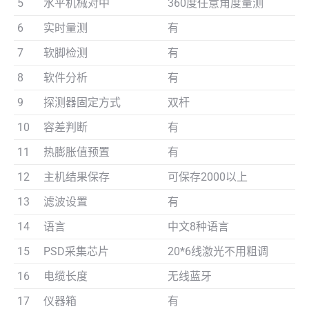
5
水平机械对中
360度任意角度量测
6
实时量测
有
7
软脚检测
有
8
软件分析
有
9
探测器固定方式
双杆
10
容差判断
有
11
热膨胀值预置
有
12
主机结果保存
可保存2000以上
13
滤波设置
有
14
语言
中文8种语言
15
PSD采集芯片
20*6线激光不用粗调
16
电缆长度
无线蓝牙
17
仪器箱
有