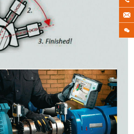
len
微