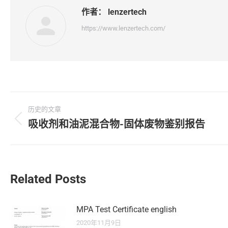
作者：
lenzertech
https://www.lenzertech.com/
文
历史的文章
章
吸收剂和油泥混合物-固体废物鉴别报告
历
史
导
的
文
航
章：
Related Posts
MPA Test Certificate english
2020年11月9日