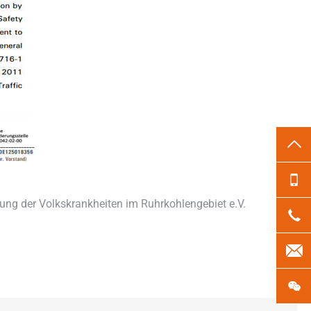
TO
13
fung der Volkskrankheiten im Ruhrkohlengebiet e.V.
18
len
微