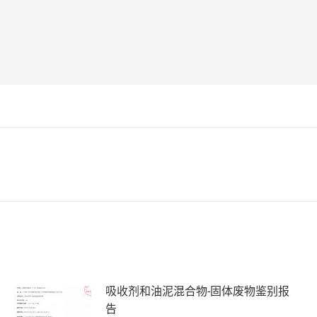
未
来
的
文
章：
吸收剂和油泥混合物-固体废物鉴别报
告