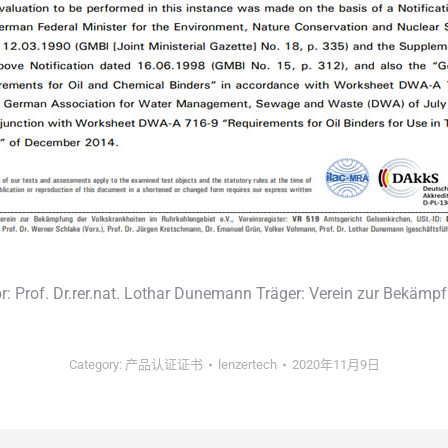
or: Prof. Dr.rer.nat. Lothar Dunemann Träger: Verein zur Bekämp
Category:
产品认证证书
lenzertech
2020年11月9日