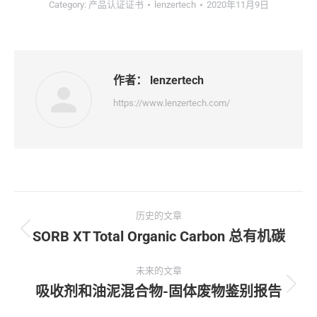
Category:
产品认证证书
lenzertech
2020年11月9日
作者：
lenzertech
https://www.lenzertech.com/
文
历史的文章
章
SORB XT Total Organic Carbon 总有机碳
历
史
导
的
未来的文章
文
吸收剂和油泥混合物-固体废物鉴别报告
未
航
章：
来