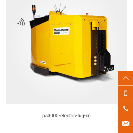
TO
13
18
ps3000-electric-tug-cn
len