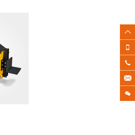
TO
13
18
len
微