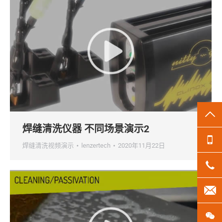
TO
焊缝清洗仪器 不同场景演示2
13
焊缝清洗视频演示
lenzertech
2020年11月22日
18
len
微