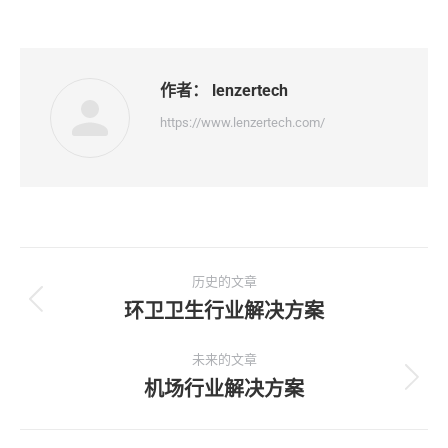
作者：
lenzertech
https://www.lenzertech.com/
文
历史的文章
章
环卫卫生行业解决方案
历
史
导
的
未来的文章
文
机场行业解决方案
未
航
章：
来
的