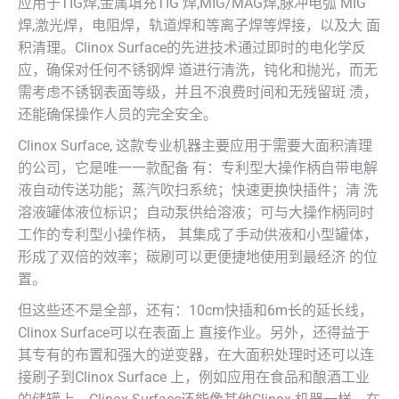
应用于TIG焊,金属填充TIG 焊,MIG/MAG焊,脉冲电弧 MIG
焊,激光焊，电阻焊，轨道焊和等离子焊等焊接，以及大 面
积清理。Clinox Surface的先进技术通过即时的电化学反
应，确保对任何不锈钢焊 道进行清洗，钝化和抛光，而无
需考虑不锈钢表面等级，并且不浪费时间和无残留斑 渍，
还能确保操作人员的完全安全。
Clinox Surface, 这款专业机器主要应用于需要大面积清理
的公司，它是唯一一款配备 有：专利型大操作柄自带电解
液自动传送功能；蒸汽吹扫系统；快速更换快插件；清 洗
溶液罐体液位标识；自动泵供给溶液；可与大操作柄同时
工作的专利型小操作柄， 其集成了手动供液和小型罐体，
形成了双倍的效率；碳刷可以更便捷地使用到最经济 的位
置。
但这些还不是全部，还有：10cm快插和6m长的延长线，
Clinox Surface可以在表面上 直接作业。另外，还得益于
其专有的布置和强大的逆变器，在大面积处理时还可以连
接刷子到Clinox Surface 上，例如应用在食品和酿酒工业