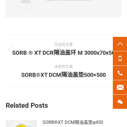
文
TO
历史的文章
章
SORB ® XT DCR隔油盖环 M 3000x70x50
历
13
史
导
的
未来的文章
18
文
SORB®XT DCM隔油盖垫500×500
未
航
章：
来
len
的
文
微
章：
Related Posts
SORB®XT DCM隔油盖垫φ450