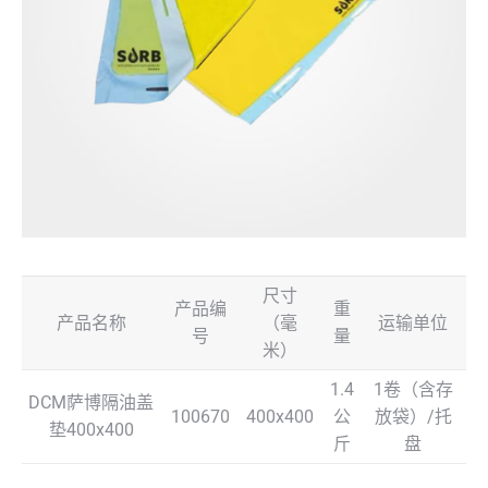
尺寸
产品编
重
产品名称
（毫
运输单位
号
量
米）
1.4
1卷（含存
DCM萨博隔油盖
100670
400x400
公
放袋）/托
垫400x400
斤
盘