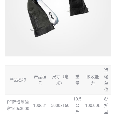
运
产品编
尺寸（毫
重
吸收能
输
产品名称
号
米）
量
力
单
位
10.5
8/
PP萨博隔油
100631
5000x160
公
100.00L
托
帘160x3000
斤
盘