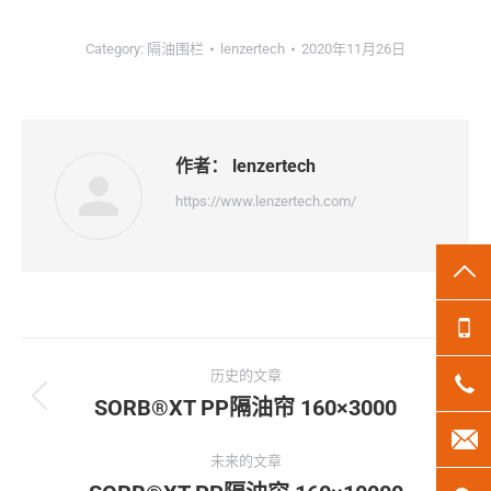
Category:
隔油围栏
lenzertech
2020年11月26日
作者：
lenzertech
https://www.lenzertech.com/
TO
13
文
历史的文章
18
章
SORB®XT PP隔油帘 160×3000
历
史
len
导
的
未来的文章
文