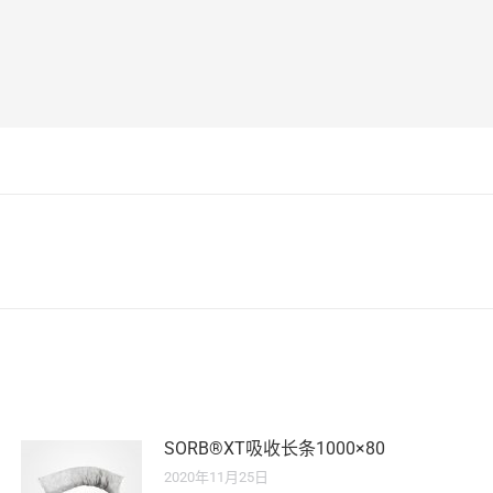
未
来
的
文
章：
SORB®XT吸收长条1000×80
2020年11月25日