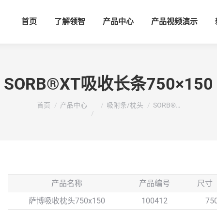
首页
了解领智
产品中心
产品视频演示
SORB®XT吸收长条750×150
您在这里：
首页
产品中心
吸附条/枕头
SORB®…
产品名称
产品编号
尺寸
萨博吸收枕头750x150
100412
75