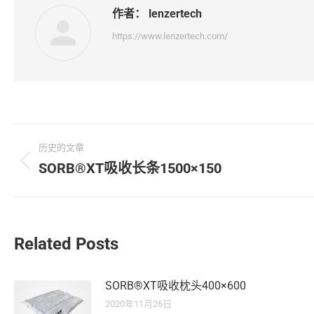
作者：
lenzertech
https://www.lenzertech.com/
文
历史的文章
章
SORB®XT吸收长条1500×150
历
史
导
的
文
航
章：
Related Posts
SORB®XT吸收枕头400×600
2020年11月26日