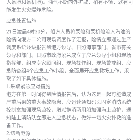
入泵舱和泵机舱)。油气不断向外扩散，稍有不慎，就有可
能发生火灾爆炸危险。
应急处置措施
21日凌晨4时30分，船方人员将泵舱和泵机舱流入汽油的
险情向港方二公司现场调度作了汇报，险情立即通过生产
调度系统逐级报告到港方领导、日照海事部门、省市有关
领导和部门。日照市政府紧急成立了应急领导小组和现场
指挥部，组成专家顾问组、现场操作组、现场警戒组、应
急防备组4个应急工作小组，全面展开应急救援工作，采
取了如下具体措施。
1.采取紧急应对措施
港方在第一时间得到险情报告后，认为这是一起可能造成
严重后果的重大事故隐患，应迅速通知码头固定消防系统
控制室加强现场监控，增派拖消两用船加强海上监护，通
知陆上消防队立即进入应急状态，做好一切火灾扑救的准
备工作。
2.切断电源