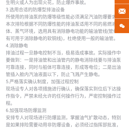
生明火或人为出现火花，防止爆炸事故。
3.选用合适的防爆型排油设备
len
所使用的排油泵的防爆等级性能必须满足汽油防爆要求，
本次排险根据不同防爆性能的排油泵适用不同的易燃液
微
体、蒸气环境，选用具有消除静电功能的输油管线(管线内
有可用于消除静电的软铜线)，杜绝使用一般的输油管。
4.消除静电
排油过程一旦静电控制不当，极易造成事故。实际操作中
要做到：一是排油管和出油管内的静电消除线要与排油泵
可靠连接，同时与船体可靠连接，形成等电位；二是出油
管插入舱内汽油液面以下，防止飞溅产生静电。
5.严格落实确认制度，加强过程控制
现场设专人对各项措施进行确认，确保落实到位后下达操
作指令，严禁未经允许的任何操作行为，严密控制操作过
程。
6.加强现场防爆监测
安排专人对现场进行防爆监测，掌握油气扩散动态，特别
是如果排险需要动用非防爆设备，必须经过指挥部批准，