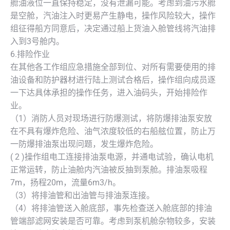
舱油液位一直保持稳定，没有泄漏可能。考虑到油污水舱
是空舱，汽油注入时更易产生静电，操作风险较大，操作
组征得船方同意后，决定通过船上货油入舱管线将汽油排
入到3号舱内。
6.排险作业
在其他各工作组应急措施全部到位、对所有需要使用的排
油设备和防护器材进行陆上测试合格后，操作组向成员逐
一下达具体承担的操作任务，进入油码头，开始排险作
业。
（1）消防人员对现场进行防爆测试，将防爆排油泵安放
在不具有爆炸危险、油气浓度较低的右船舷位置，防止万
一防爆排油泵出现问题，发生爆炸危险。
( 2 )操作组电工连接排油泵电源，并通电试验，确认电机
正常运转，防止油舱内汽油被反抽到泵舱。排油泵吸程
7m，扬程20m，流量6m3/h。
（3）将排油管和出油管与排油泵连接。
（4）将排油管送入舱底部，事先检查送入舱底部的排油
管端部滤网安装是否可靠。考虑到泵机舱杂物较多，安装