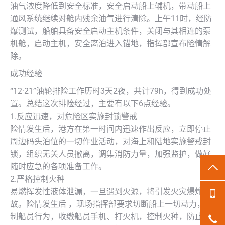
油气浓度降低到安全标准，安全启动船上辅机，带动船上
通风系统继续对舱内残余油气进行清除。上午11时，经防
爆测试，船舶具备安全启动主机条件，关闭与其相连的泵
机舱，启动主机，安全离泊进入锚地，指挥部宣布险情解
除。
成功经验
“12·21”油轮排险工作历时3天2夜，共计79h，得到成功处
置。总结这次排险经过，主要有以下6点经验。
1.反应迅速，对危险区实施封锁警戒
险情发生后，港方在第一时间内迅速作出反应，立即停止
周边码头泊位的一切作业活动，对海上和陆地实施警戒封
锁，组织无关人员撤离，调集消防力量，加强监护，做好
随时应急的各项准备工作。
TO
2.严格控制火种
易燃挥发性液体泄漏，一旦遇到火源，将引发火灾爆炸事
13
故。险情发生后 ，现场指挥部要求切断船上一切动力，控
制船员行为，收缴船员手机、打火机，控制火种，防止产
18