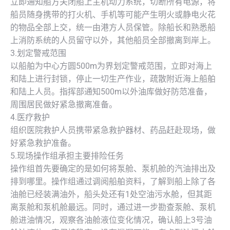
立即通知船方关闭船上主机动力系统，切断所有电源，将
船员随身携带的打火机、手机等可能产生明火或静电火花
的物品全部上交，统一由港方人员保管。除船长和熟悉船
上消防系统的人员留守以外，其他船员全部撤离到岸上。
3.划定警戒范围
以船舶为中心方圆500m为界划定警戒范围，立即对海上
和陆上进行封锁，停止一切生产作业，疏散附近海上船舶
和陆上人员。指挥部通知500m以外油库做好防范准备，
周围居民做好紧急撤离准备。
4.医疗救护
组织医院救护人员携带紧急救护器材、药品赶赴现场，做
好紧急救护准备。
5.现场操作组承担主要排险任务
操作组首先要确定的是如何将泵舱、泵机舱的汽油排出及
排到哪里。操作组通过调阅船舶资料，了解到船上除了各
油舱已经装满油外，船头处还有1处空油污水舱，但其距
离泵舱和泵机舱最远。同时，通过进一步勘查泵舱、泵机
舱进油情况，观察各油舱液位变化情况，确认船上3号油