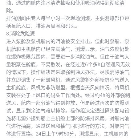
油，通过向舱内注水清洗抽吸和使用吸油毡得到彻底清
除。
排油期间由专人每半小时一次现场测爆，主要测爆部位包
括泵舱入口、排油泵周围和码头。
8.消除危险源
进入泵舱及泵机舱内的汽油被安全排出，但此时泵舱、泵
机舱和主机舱内已经充满油气，测爆显示，油气浓度仍处
在爆炸极限范围内，需要进一步清除油气。但由于油气大
量积聚在舱底，不易散发，在经过近6个多h自然通风无效
的情况下，操作组决定采取强制通风办法，尽快消除油气,
并立即调集了一部鼓风机，通过风袋将外部新鲜空气送入
主机舱底，风机为非防爆型。根据当天风向情况，将风机
安装在处于上风口的码头工作面处。经过约4h的外部强制
送风，舱内一部分油气得到排放，但是经过再次的防爆测
试，显示剩余油气难以排除。操作组决定通过码头配电设
施将电源外接到船上主机舱上部的防爆排风扇，对舱内油
气进行抽离，通过送风和抽气同时进行的方法，对舱内气
体进行置换。24日上午9时50分，测爆显示，主机舱内的