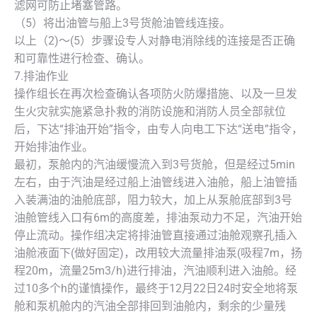
滤网可防止堵塞管路。
（5）将出油管与船上3号货舱油管线连接。
以上（2)～(5）步骤设专人对静电消除线的连接是否正确
和可靠性进行检查、确认。
7.排油作业
操作组长在再次检查确认各项防火防爆措施、以及一旦发
生火灾就实施紧急扑救的消防设施和消防人员全部就位
后，下达“排油开始”指令，由专人向电工下达“送电”指令，
开始排油作业。
最初，泵舱内的汽油缓慢流入到3号货舱，但是经过5min
左右，由于汽油是经过船上油管线进入油舱，船上油管插
入装满油的油舱底部，阻力较大，加上从泵舱底部到3号
油舱管线入口有6m的高度差，排油泵动力不足，汽油开始
停止流动。操作组决定将排油管直接通过油舱观察孔插入
油舱液面下(做好固定)，改用较大流量排油泵(吸程7m，扬
程20m，流量25m3/h)进行排油，汽油顺利进入油舱。经
过10多个h的谨慎操作，最终于12月22日24时安全地将泵
舱和泵机舱内的汽油全部排回到油舱内，剩余的少量残