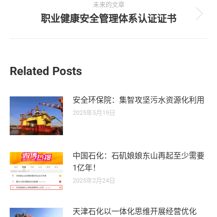
导
的
未来的文章
文
职业健康安全管理体系认证证书
未
航
章：
来
的
文
章：
Related Posts
安全环保院：集智攻坚污水资源化利用
2025年5月19日
中国石化：石矶娘娘东山再起至少需要
1亿年！
2025年2月24日
天津石化以一体化思维开展经营优化