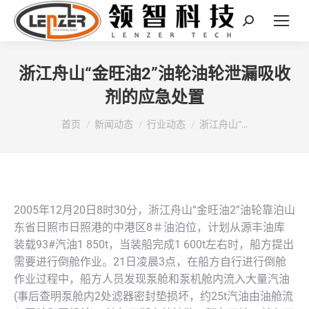
Search:
浙江舟山“金旺油2”油轮油轮泄漏吸收
剂的应急处置
您在这里：
首页
新闻动态
行业动态
浙江舟山“…
2005年12月20日8时30分，浙江舟山“金旺油2”油轮靠泊山
东省日照市日照港的中港区8＃油泊位，计划从源丰油库
装载93#汽油1 850t，当装船完成1 600t左右时，船方提出
需要进行倒舱作业。21日凌晨3点，在船方自行进行倒舱
作业过程中，船方人员发现泵舱和泵机舱内流入大量汽油
(事后查明泵舱内2处滤器密封垫损坏，约25t汽油由油舱流