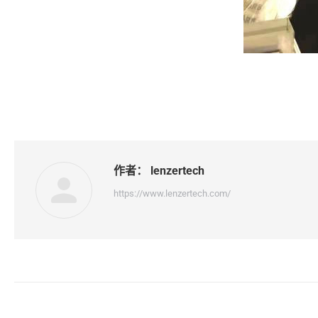
作者：
lenzertech
https://www.lenzertech.com/
文