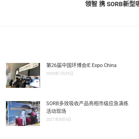
领智 携 SORB
未
来
的
文
章：
第26届中国环博会IE Expo China
2024年7月25日
SORB多效吸收产品亮相市级应急演练
活动现场
2021年8月5日